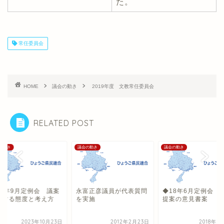
た。
常任委員会
HOME
議会の動き
2019年度 文教常任委員会
RELATED POST
の動き
議会の動き
議会の動き
23年9月定例会 議案
永富正彦議員が代表質問
◆18年6月定例会 
対する態度と考え方
を実施
提案の意見書案
2023年10月23日
2012年2月23日
2018年6