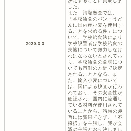
決定することに賛成しま
した。
また、請願審査では、
「学校給食のパン・うど
んに国内産小麦を使用す
ることを求める件」につ
いて、学校給食法により
学校設置者は学校給食の
2020.3.3
実施について努力しなけ
ればならないとされてお
り、学校給食の食材につ
いても市町の方針で決定
されることとなる。ま
た、輸入小麦について
は、国による検査が行わ
れており、その安全性が
確認され、国内に流通し
ている材料が使用されて
いることから、請願の趣
旨には賛同できず、「不
採択」を主張し、我が会
派の主張どおり決しまし