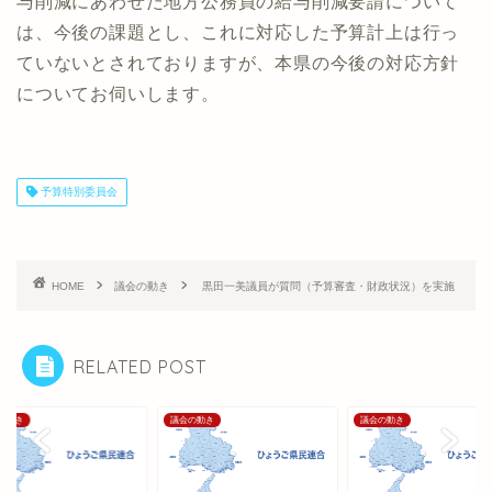
与削減にあわせた地方公務員の給与削減要請について
は、今後の課題とし、これに対応した予算計上は行っ
ていないとされておりますが、本県の今後の対応方針
についてお伺いします。
予算特別委員会
HOME
議会の動き
黒田一美議員が質問（予算審査・財政状況）を実施
RELATED POST
の動き
議会の動き
議会の動き