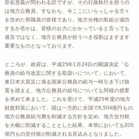
存在意義が問われる訳ですが、その行政執行を担うの
は地方公務員、すなわち、今ここにいらっしゃる方々
を含めた県職員の皆様であり、地方分権の取組が成功
するか否かは、皆様のお力にかかっていると言っても
過言ではなく、地方公務員が担うべき役割はますます
重要なものとなっております。
ところが、政府は、平成25年1月24日の閣議決定「公
務員の給与改定に関する取扱いについて」において、
東日本大震災に係る国家公務員の給与一時引き下げ措
置を踏まえ、地方公務員の給与についても同様の措置
を求めて来ました。これを受けて、平成25年度の地方
財政対策において、国は一方的に全国で8,504億円もの
地方公務員給与費を削減する方針を定め、地方交付税
を大幅に削減することとした結果、本県においても205
億円もの交付税が削減される見込みとなりました。