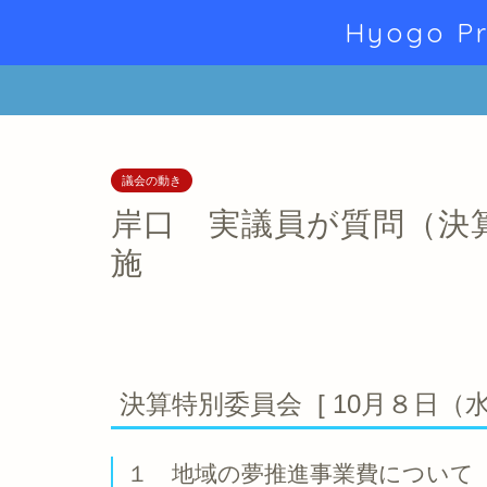
Hyogo Pr
議会の動き
岸口 実議員が質問（決
施
決算特別委員会 [ 10月８日
１
地域の夢推進事業費について