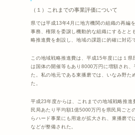
（１）これまでの事業評価について
県では平成13年4月に地方機関の組織の再編
事務、権限を委譲し機動的な組織にするとともに
略推進費を創設し、地域の課題に的確に対応
この地域戦略推進費は、平成15年度には１県民
は国体の開催等もあり8000万円に増額され
た。私の地元である東播磨では、いなみ野た
た。
平成23年度からは、これまでの地域戦略推
民局あたり平均額1億5000万円を県民局ご
らハード事業にも用途が拡大され、東播磨で
などが整備された。