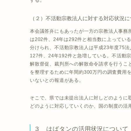
する。
（２）不活動宗教法人に対する対応状況に
本会議答弁にもあったが一方の宗教法人事務所
は202件、24年は292件と相当数に上って
分けられ、不活動宗教法人は平成23年度75法
127件、24年192件と急増している。不活
解散督促、裁判所への解散命令請求を行うこ
を整理するために年間約300万円の調査費用
いないとの報道がある。
そこで、県では未提出法人に対しどのように
どのように対応していくのか、国の制度の活
３ はばタンの活用状況について