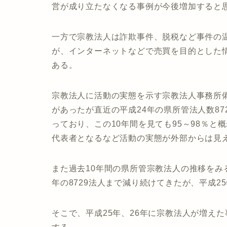
営が成り立たなくなる事例が今後増加すると
一方で宗教法人は詐欺事件、脱税など事件の
が、インターネットなどで売買を目的とした
ある。
宗教法人に活動の実態を示す宗教法人事務所
があったが直近の平成24年の県所管法人数872
っており、この10年間を見ても95～98％
代表者となるなど活動の実態が外部からは見
また過去10年間の県所管宗教法人の推移をみる
年の8729法人まで減り続けてきたが、平成2
そこで、平成25年、26年に宗教法人が増え