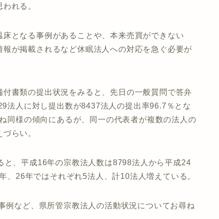
思われる。
温床となる事例があることや、本来売買ができない
情報が掲載されるなど休眠法人への対応を急ぐ必要が
備付書類の提出状況をみると、先日の一般質問で答弁
9法人に対し提出数が8437法人の提出率96.7％とな
と概ね同様の傾向にあるが、同一の代表者が複数の法人の
えづらい。
と、平成16年の宗教法人数は8798法人から平成24
5年、26年ではそれぞれ5法人、計10法人増えている。
た事例など、県所管宗教法人の活動状況についてお尋ね