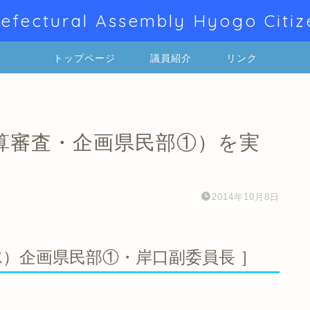
efectural Assembly Hyogo Citiz
トップページ
議員紹介
リンク
算審査・企画県民部①）を実
2014年10月8日
（水）企画県民部①・岸口副委員長 ］