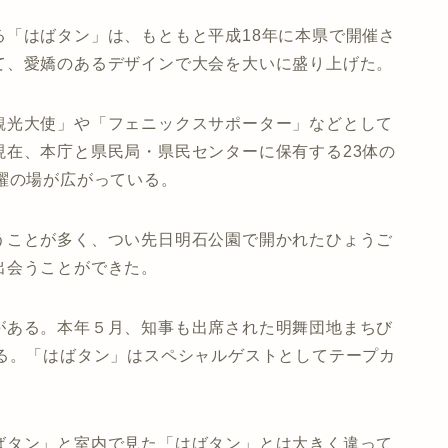
る「はばタン」は、もともと平成18年に本県で開催さ
て、愛嬌のあるデザインで大会を大いに盛り上げた。
観光大使」や「フェニックスサポーター」などとして
現在、本庁と県民局・県民センターに保有する23体の
躍の場が広がっている。
うことが多く、つい先日明石公園で開かれたひょうご
出会うことができた。
がある。本年５月、知事も出席された明舞団地まちび
ある。「はばタン」はスペシャルゲストとしてテープカ
ばタン」と室内で見た「はばタン」とは大きく違って