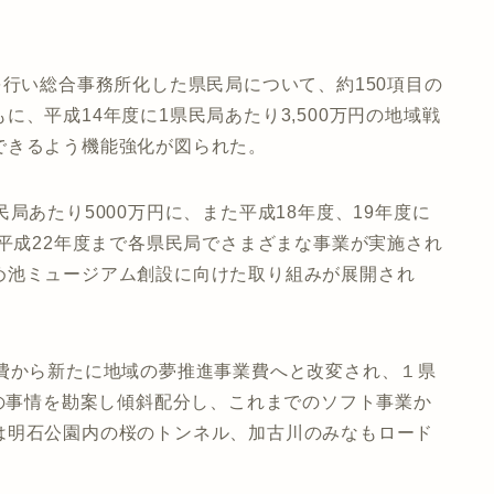
を行い総合事務所化した県民局について、約150項目の
、平成14年度に1県民局あたり3,500万円の地域戦
できるよう機能強化が図られた。
局あたり5000万円に、また平成18年度、19年度に
、平成22年度まで各県民局でさまざまな事業が実施され
め池ミュージアム創設に向けた取り組みが展開され
進費から新たに地域の夢推進事業費へと改変され、１県
との事情を勘案し傾斜配分し、これまでのソフト事業か
は明石公園内の桜のトンネル、加古川のみなもロード