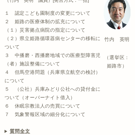
（竹内 英明 議員）[発言方式：一括]
１ 認定こども園制度の変更について
２ 姫路の医療体制の拡充について
（１）災害拠点病院の指定について
（２）県立姫路循環器病センターの移転に
竹内 英明
ついて
３ 中播磨・西播磨地域での医療型障害児
（選挙区：
（者）施設整備について
姫路市）
４ 但馬空港問題（兵庫県立航空の検討）
について
５ （公社）兵庫みどり公社への貸付金に
ついて（オーバーナイト借入）
６ 休眠宗教法人の売買について
７ 気象警報区域の細分化について
質問全文