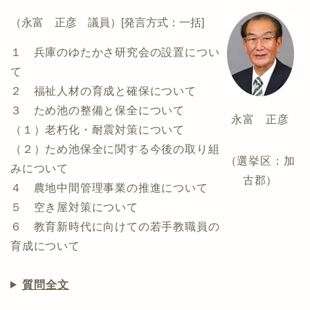
（永富 正彦 議員）[発言方式：一括]
１ 兵庫のゆたかさ研究会の設置につい
て
２ 福祉人材の育成と確保について
３ ため池の整備と保全について
永富 正彦
（１）老朽化・耐震対策について
（２）ため池保全に関する今後の取り組
（選挙区：加
みについて
古郡）
４ 農地中間管理事業の推進について
５ 空き屋対策について
６ 教育新時代に向けての若手教職員の
育成について
質問全文