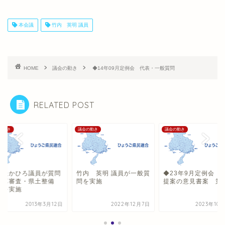
本会議
竹内 英明 議員
HOME
議会の動き
◆14年09月定例会 代表・一般質問
RELATED POST
の動き
議会の動き
議会の動き
塚たかひろ議員が質問
竹内 英明 議員が一般質
◆23年9月定例会 
予算審査・県土整備
問を実施
提案の意見書案 第1
）を実施
2013年3月12日
2022年12月7日
2023年10