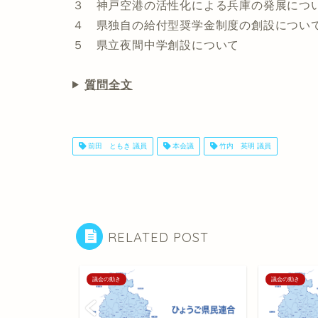
３ 神戸空港の活性化による兵庫の発展につ
４ 県独自の給付型奨学金制度の創設につい
５ 県立夜間中学創設について
質問全文
前田 ともき 議員
本会議
竹内 英明 議員
RELATED POST
議会の動き
議会の動き