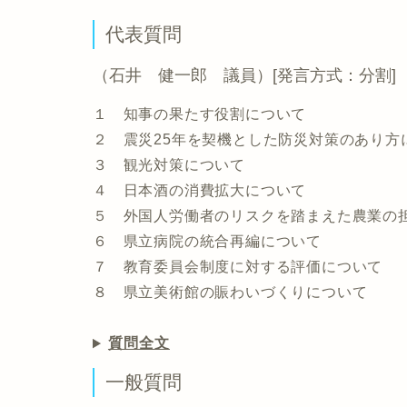
代表質問
（石井 健一郎 議員）[発言方式：分割]
１ 知事の果たす役割について
２ 震災25年を契機とした防災対策のあり方
３ 観光対策について
４ 日本酒の消費拡大について
５ 外国人労働者のリスクを踏まえた農業の
６ 県立病院の統合再編について
７ 教育委員会制度に対する評価について
８ 県立美術館の賑わいづくりについて
質問全文
一般質問