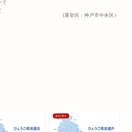
いて
て
(選挙区：神戸市中央区）
議会の動き
議