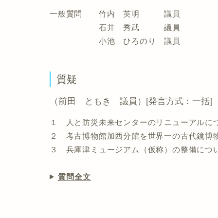
一般質問 竹内 英明 議員
石井 秀武 議員
小池 ひろのり 議員
質疑
（前田 ともき 議員）[発言方式：一括]
１ 人と防災未来センターのリニューアルに
２ 考古博物館加西分館を世界一の古代鏡博
３ 兵庫津ミュージアム（仮称）の整備につ
質問全文