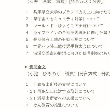
（石井 秀武 議員）[発言方式：分割]
１ 兵庫県立大学のブランド力向上に向けた
２ 県庁舎のセキュリティ対策について
３ ツール・ド・ひょうごの実施について
４ ライフラインの早期災害復旧に向けた県
５ 長期保有土地の有効活用について
６ 世界パラ陸上競技選手権大会について
７ 渋滞交差点の解消に向けた信号制御のあ
質問全文
（小池 ひろのり 議員）[発言方式：分割
１ 刑務所出所後の支援について
（１）再犯防止に対する取組について
（２）満期出所者への支援について
２ がん教育の推進について