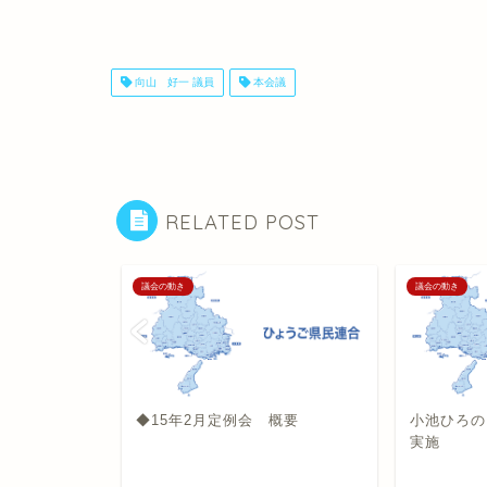
向山 好一 議員
本会議
RELATED POST
議会の動き
議会の動き
般質問を実
◆15年2月定例会 概要
小池ひろの
実施