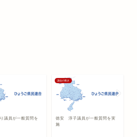
議会の動き
議
り議員が一般質問を
徳安 淳子議員が一般質問を実
◆
施