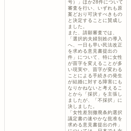
号）」ほか28件について
審査を行い、いずれも原
案どおり可決すべきもの
と決定することに賛成し
ました。
また、請願審査では、
「選択的夫婦別姓の導入
へ、一日も早い民法改正
を求める意見書提出の
件」について、特に女性
が苗字を変えることが多
い現実や、苗字が変わる
ことによる手続きの発生
が結婚に対する障害にも
なりかねないと考えるこ
とから「採択」を主張し
ましたが、「不採択」に
決しました。
「女性差別撤廃条約選択
議定書の速やかな批准を
求める意見書提出の件」
については、日本でも女