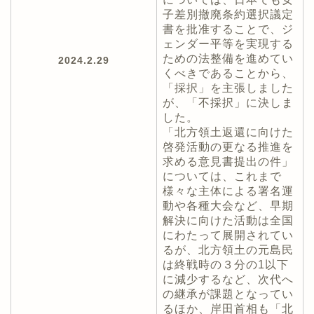
子差別撤廃条約選択議定
書を批准することで、ジ
ェンダー平等を実現する
ための法整備を進めてい
2024.2.29
くべきであることから、
「採択」を主張しました
が、「不採択」に決しま
した。
「北方領土返還に向けた
啓発活動の更なる推進を
求める意見書提出の件」
については、これまで
様々な主体による署名運
動や各種大会など、早期
解決に向けた活動は全国
にわたって展開されてい
るが、北方領土の元島民
は終戦時の３分の1以下
に減少するなど、次代へ
の継承が課題となってい
るほか、岸田首相も「北