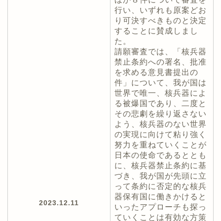
行い、いずれも原案どお
り可決すべきものと決定
することに賛成しまし
た。
請願審査では、「核兵器
禁止条約への署名、批准
を求める意見書提出の
件」について、我が国は
世界で唯一、核兵器によ
る被爆国であり、二度と
その悲劇を繰り返さない
よう、核兵器のない世界
の実現に向けて粘り強く
努力を重ねていくことが
日本の使命であるととも
に、核兵器禁止条約に基
づき、我が国が先頭に立
って条約に否定的な核兵
器保有国に働きかけると
2023.12.11
いったアプローチも探っ
ていくことは有効な方策