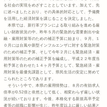
る社会の実現をめざすこととしています。加えて、先
に述べましたとおり、その具体的対応として、予備費
を活用した経済対策を講じることを決定しました。
本県では、新行革プランによる取り組みを進める厳
しい財政状況の中、昨年５月の緊急的な需要創出や金
融・雇用対策等のための補正予算に始まり、９月、１
０月には台風や新型インフルエンザに対する緊急対策
のための補正予算、そして今年２月にも緊急経済・雇
用対策等のための補正予算を編成し、平成２２年度当
初予算と合わせた１４ヶ月予算として、緊急経済・雇
用対策を最優先課題として、県民生活の安定に努めて
こられたところであります。
そういう中で、本県の雇用情勢は、８月の有効求人
倍率が0.52倍と依然として低く、相変わらず厳しい状
況が続いております。今後、本格化する新規高卒予定
者等の就職に影響が生じ、昨年度以上に厳しい結果と