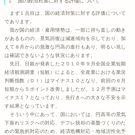
１ 国の経済対策に対する評価について
まず１点目は、国の経済対策に対する評価について
であります。
我が国の経済・雇用情勢は、一部に持ち直しの動き
があるものの、景気回復は減速傾向を示しており、加
えて８月からの急激な円高の進行もあり、明るい兆し
は確認できないような状況にあります。
先日、日銀が発表した２０１０年９月全国企業短期
経済観測調査（短観）によると、全産業における業況
判断指数（ＤＩ）はマイナス１０となり、前回の６月
短観から５ポイント改善しましたが、１２月予測はマ
イナス１７となっており、先行きへの大きな不安を示
す結果となっています。
そういう中にあって、国においては、円高等の景気
下振れリスクへの対応、デフレ脱却の基盤づくりのた
めの緊急的対応のため、経済危機対応・地域活性化予