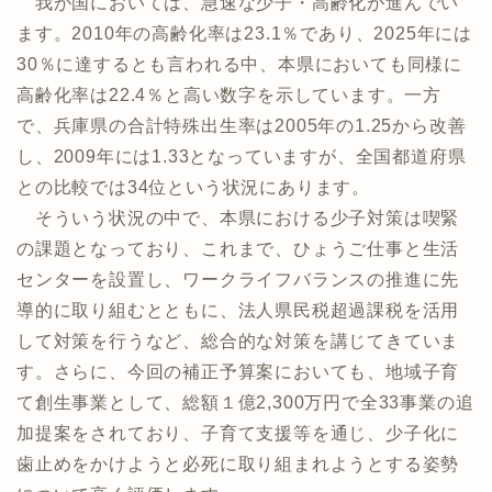
我が国においては、急速な少子・高齢化が進んでい
ます。2010年の高齢化率は23.1％であり、2025年には
30％に達するとも言われる中、本県においても同様に
高齢化率は22.4％と高い数字を示しています。一方
で、兵庫県の合計特殊出生率は2005年の1.25から改善
し、2009年には1.33となっていますが、全国都道府県
との比較では34位という状況にあります。
そういう状況の中で、本県における少子対策は喫緊
の課題となっており、これまで、ひょうご仕事と生活
センターを設置し、ワークライフバランスの推進に先
導的に取り組むとともに、法人県民税超過課税を活用
して対策を行うなど、総合的な対策を講じてきていま
す。さらに、今回の補正予算案においても、地域子育
て創生事業として、総額１億2,300万円で全33事業の追
加提案をされており、子育て支援等を通じ、少子化に
歯止めをかけようと必死に取り組まれようとする姿勢