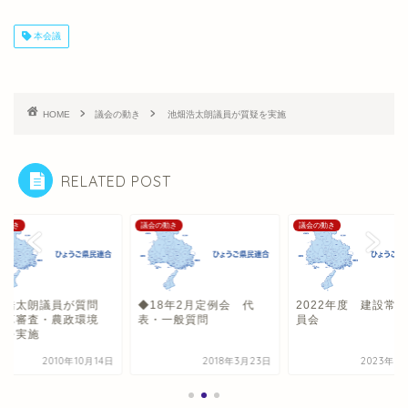
本会議
HOME
議会の動き
池畑浩太朗議員が質疑を実施
RELATED POST
の動き
議会の動き
議会の動き
畑浩太朗議員が質問
◆18年2月定例会 代
2022年度 建設常
決算審査・農政環境
表・一般質問
員会
）を実施
2010年10月14日
2018年3月23日
2023年3