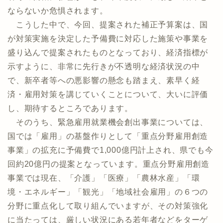
ならないか危惧されます。
こうした中で、今回、提案された補正予算案は、国
が対策実施を決定した予備費に対応した施策や事業を
盛り込んで提案されたものとなっており、経済指標が
示すように、非常に先行きが不透明な経済状況の中
で、新卒者等への悪影響の懸念も踏まえ、素早く経
済・雇用対策を講じていくことについて、大いに評価
し、期待するところであります。
そのうち、緊急雇用就業機会創出事業については、
国では「雇用」の基盤作りとして「重点分野雇用創造
事業」の拡充に予備費で1,000億円計上され、県でも今
回約20億円の提案となっています。重点分野雇用創造
事業では現在、「介護」「医療」「農林水産」「環
境・エネルギー」「観光」「地域社会雇用」の６つの
分野に重点化して取り組んでいますが、その対策強化
に当たっては、厳しい状況にある若年者などをターゲ