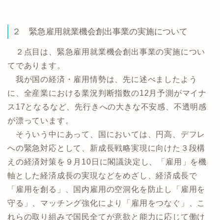
２ 緊急雇用就業機会創出事業の実施について
２点目は、緊急雇用就業機会創出事業の実施につい
てであります。
我が国の経済・雇用情勢は、先に述べましたよう
に、全産業における業況判断指数の12月予測がマイナ
ス17となるなど、先行きへの大きな不安感、不透明感
が漂っています。
そういう中にあって、国においては、円高、デフレ
への緊急対応として、新成長戦略実現に向けた３段構
えの経済対策を９月10日に閣議決定し、「雇用」を機
軸とした経済成長の実現などをめざし、経済成長で
「雇用を創る」、国内雇用の空洞化を防止し「雇用を
守る」、マッチング強化により「雇用をつなぐ」、こ
れらの取り組みで国民全てが意欲と能力に応じて働け