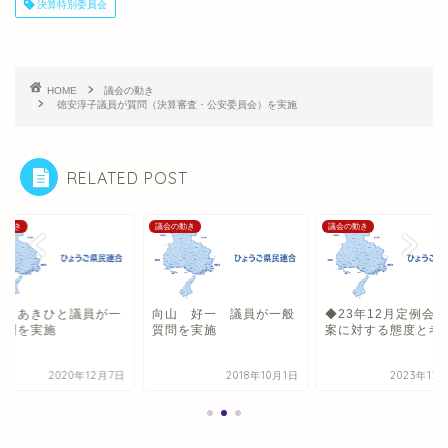
決算特別委員会
HOME
議会の動き
徳安淳子議員が質問（決算審査・公安委員会）を実施
RELATED POST
の動き
議会の動き
議会の動き
上 あきひと議員が一
向山 好一 議員が一般
◆23年12月定例会
質問を実施
質問を実施
案に対する態度と考
2020年12月7日
2018年10月1日
2023年12