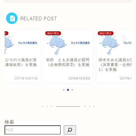
RELATED POST
の動き
議会の動き
議会の動き
池 ひろのり議員が質
前田 ともき議員が質問
掛水すみえ議員が質
（健康福祉部）を実施
（企画県民部②）を実施
（決算審査・企画県
1）を実施
2017年10月11日
2019年10月8日
2011年10
検索