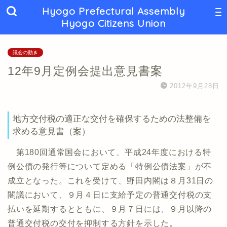
Hyogo Prefectural Assembly
Hyogo Citizens Union
議会の動き
12年9月定例会提出意見書案
2012年9月28日
地方交付税の適正な交付を確保するための法整備を
求める意見書（案）
第180回通常国会において、平成24年度における特
例公債の発行等について定める「特例公債法案」が不
成立となった。これを受けて、野田内閣は８月31日の
閣議において、９月４日に支給予定の普通交付税の支
払いを延期するとともに、９月７日には、９月以降の
普通交付税の交付を抑制する方針を示した。